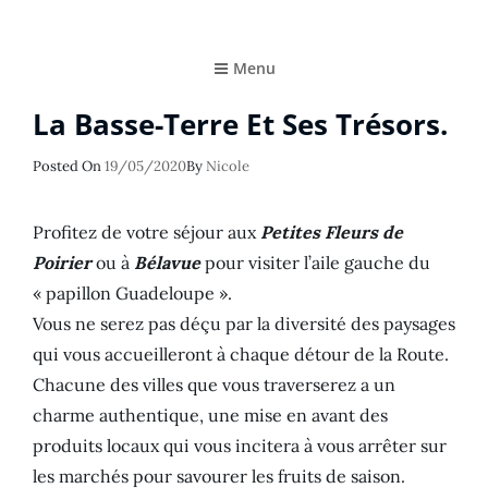
Le Soleil De La Guadeloupe…pour Vous
Les Petites Fleurs de Poirier
Menu
La Basse-Terre Et Ses Trésors.
Posted
Posted On
19/05/2020
By
Nicole
On
Profitez de votre séjour aux
Petites Fleurs de
Poirier
ou à
Bélavue
pour visiter l’aile gauche du
« papillon Guadeloupe ».
Vous ne serez pas déçu par la diversité des paysages
qui vous accueilleront à chaque détour de la Route.
Chacune des villes que vous traverserez a un
charme authentique, une mise en avant des
produits locaux qui vous incitera à vous arrêter sur
les marchés pour savourer les fruits de saison.