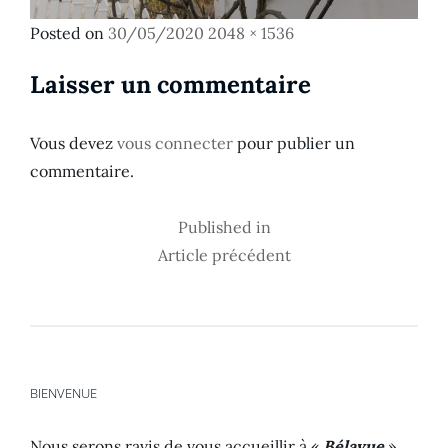
Posted
Full
Posted on
30/05/2020
2048 × 1536
on
size
Laisser un commentaire
Vous devez
vous connecter
pour publier un
commentaire.
Published in
Navigation
Article précédent
de
l’article
BIENVENUE
Nous serons ravis de vous accueillir à «
Bélavue
»